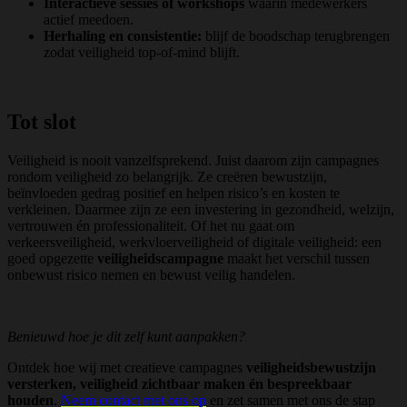
Interactieve sessies of workshops
waarin medewerkers
actief meedoen.
Herhaling en consistentie:
blijf de boodschap terugbrengen
zodat veiligheid top-of-mind blijft.
Tot slot
Veiligheid is nooit vanzelfsprekend. Juist daarom zijn campagnes
rondom veiligheid zo belangrijk. Ze creëren bewustzijn,
beïnvloeden gedrag positief en helpen risico’s en kosten te
verkleinen. Daarmee zijn ze een investering in gezondheid, welzijn,
vertrouwen én professionaliteit. Of het nu gaat om
verkeersveiligheid, werkvloerveiligheid of digitale veiligheid: een
goed opgezette
veiligheidscampagne
maakt het verschil tussen
onbewust risico nemen en bewust veilig handelen.
Benieuwd hoe je dit zelf kunt aanpakken?
Ontdek hoe wij met creatieve campagnes
veiligheidsbewustzijn
versterken, veiligheid zichtbaar maken én bespreekbaar
houden
.
Neem contact met ons op
en zet samen met ons de stap