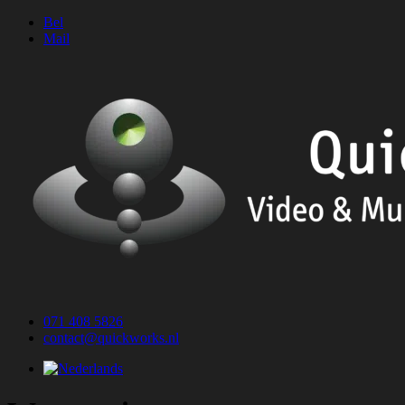
Ga
Bel
naar
Mail
de
inhoud
071 408 5826
contact@quickworks.nl