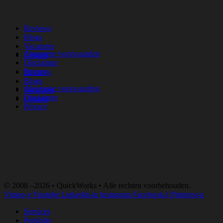
Reviews
Blogs
Vacatures
Algemene voorwaarden
Contact
Disclaimer
Privacy
Reviews
Blogs
Algemene voorwaarden
Vacatures
Disclaimer
Contact
Privacy
© 2008 –2026 • QuickWorks • Alle rechten voorbehouden.
Vimeo-v
Youtube
Linkedin-in
Instagram
Facebook-f
Pinterest-p
Services
Portfolio