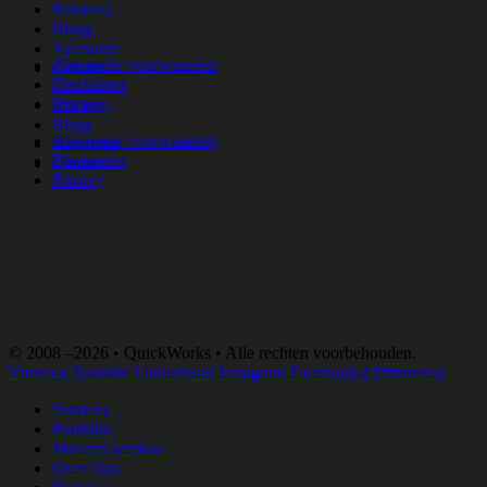
Reviews
Blogs
Vacatures
Algemene voorwaarden
Contact
Disclaimer
Privacy
Reviews
Blogs
Algemene voorwaarden
Vacatures
Disclaimer
Contact
Privacy
© 2008 –2026 • QuickWorks • Alle rechten voorbehouden.
Vimeo-v
Youtube
Linkedin-in
Instagram
Facebook-f
Pinterest-p
Services
Portfolio
Met ons werken
Over Ons