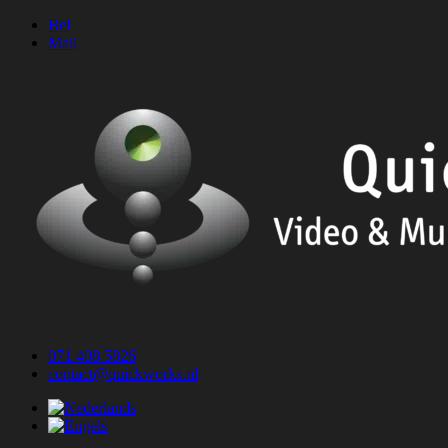
Ga
Bel
naar
Mail
de
inhoud
071 408 5826
contact@quickworks.nl