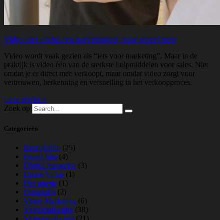
Video: niet slechts een marketingtool, maar zoveel meer
Video wordt vaak gezien als “iets voor marketing”. Maar in de
praktijk is video één van de sterkste hulpmiddelen voor sales. Niet
omdat je er direct mee verkoopt, maar omdat video zorgt voor
vertrouwen, herkenning en versnelling in het verkoopproces.
Lees verder »
Zoek op
Categorieën
Bedrijfsfilm
(25)
Brand film
(4)
Digital magazine
(3)
Drone Video
(1)
Fire movie
(1)
Fotografie
(2)
Video Marketing
(6)
Videomarketing
(38)
Videoproducties
(21)