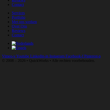
Reviews
Contact
Services
Portfolio
Met ons werken
Over Ons
Reviews
Contact
Vimeo-v
Youtube
Linkedin-in
Instagram
Facebook-f
Pinterest-p
© 2008 – 2026 • QuickWorks • Alle rechten voorbehouden.