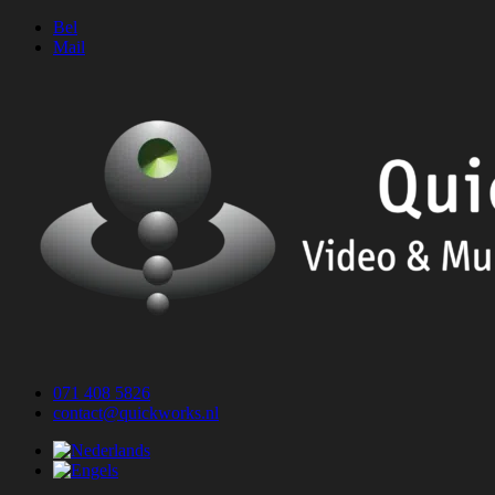
Ga
Bel
naar
Mail
de
inhoud
071 408 5826
contact@quickworks.nl