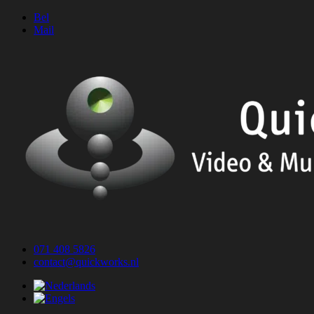
Ga
Bel
naar
Mail
de
inhoud
071 408 5826
contact@quickworks.nl