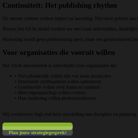
Continuïteit:
Het publishing rhythm
De meeste content verliest impact na lancering. Niet door gebrek aan 
Binnen het All-In model werken we met vaste deliverables, duidelijke
Marketing wordt geen piekbelasting meer, maar een gestructureerd proc
Voor organisaties
die vooruit willen
Het All-In abonnement is ontwikkeld voor organisaties die:
• Niet afhankelijk willen zijn van losse producties
• Structurele zichtbaarheid willen opbouwen
• Consistentie willen over teams en markten
• Meer eigenaarschap willen creëren
• Hun marketing willen professionaliseren
Wij combineren high end hero storytelling met discipline en planning.
Plan jouw strategiegesprek!