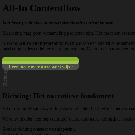
All-In
Contentflow
Van losse producties naar een structurele content engine
Marketing mag geen verzameling projecten zijn. Het moet een systeem z
Met ons
All-In abonnement
bouwen we aan een strategische samenwer
marketing, sales en leiderschap ondersteunt. Geen losse aanvragen, g
Leer meer over onze werkwijze
Richting
Richting:
Het narratieve fundament
Elke structurele samenwerking start met helderheid. Wat is het verh
We ontwikkelen een hero narratief dat positioneert, verbindt en foc
Zonder richting ontstaat versnippering.
Met richting ontstaat consistentie.