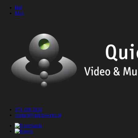
Ga
Bel
naar
Mail
de
inhoud
071 408 5826
contact@quickworks.nl