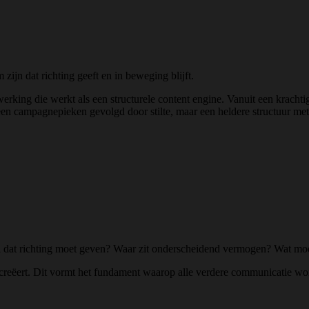
ijn dat richting geeft en in beweging blijft.
king die werkt als een structurele content engine. Vanuit een krachtig
een campagnepieken gevolgd door stilte, maar een heldere structuur met
aal dat richting moet geven? Waar zit onderscheidend vermogen? Wat mo
us creëert. Dit vormt het fundament waarop alle verdere communicatie w