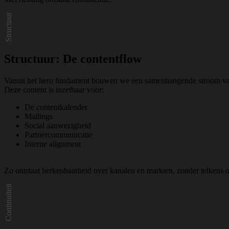
Structuur
Structuur:
De contentflow
Vanuit het hero fundament bouwen we een samenhangende stroom van vid
Deze content is inzetbaar voor:
De contentkalender
Mailings
Social aanwezigheid
Partnercommunicatie
Interne alignment
Zo ontstaat herkenbaarheid over kanalen en markten, zonder telkens 
Continuïteit